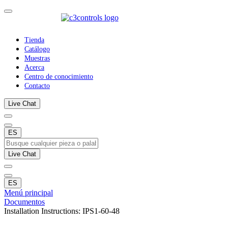
Tienda
Catálogo
Muestras
Acerca
Centro de conocimiento
Contacto
Live Chat
ES
Live Chat
ES
Menú principal
Documentos
Installation Instructions: IPS1-60-48