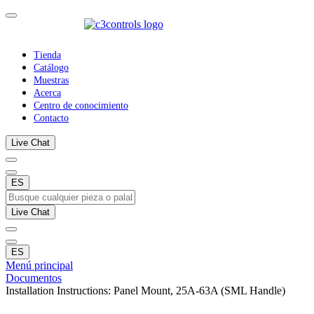
Tienda
Catálogo
Muestras
Acerca
Centro de conocimiento
Contacto
Live Chat
ES
Live Chat
ES
Menú principal
Documentos
Installation Instructions: Panel Mount, 25A-63A (SML Handle)