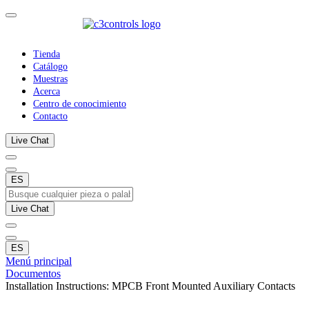
Tienda
Catálogo
Muestras
Acerca
Centro de conocimiento
Contacto
Live Chat
ES
Live Chat
ES
Menú principal
Documentos
Installation Instructions: MPCB Front Mounted Auxiliary Contacts