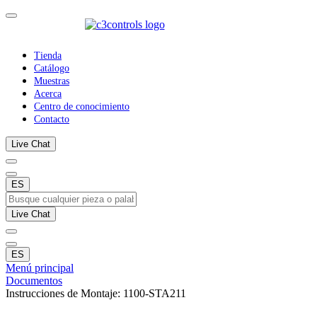
Tienda
Catálogo
Muestras
Acerca
Centro de conocimiento
Contacto
Live Chat
ES
Live Chat
ES
Menú principal
Documentos
Instrucciones de Montaje: 1100-STA211