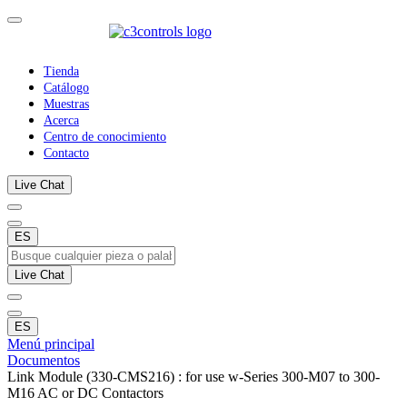
Tienda
Catálogo
Muestras
Acerca
Centro de conocimiento
Contacto
Live Chat
ES
Live Chat
ES
Menú principal
Documentos
Link Module (330-CMS216) : for use w-Series 300-M07 to 300-
M16 AC or DC Contactors