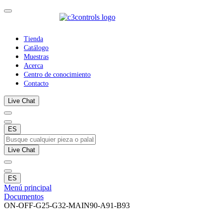
Tienda
Catálogo
Muestras
Acerca
Centro de conocimiento
Contacto
Live Chat
ES
Live Chat
ES
Menú principal
Documentos
ON-OFF-G25-G32-MAIN90-A91-B93