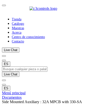
Tienda
Catálogo
Muestras
Acerca
Centro de conocimiento
Contacto
Live Chat
ES
Live Chat
ES
Menú principal
Documentos
Side Mounted Auxiliary : 32A MPCB with 330-SA