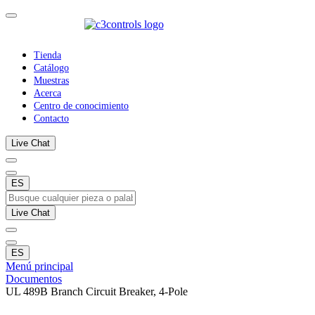
Tienda
Catálogo
Muestras
Acerca
Centro de conocimiento
Contacto
Live Chat
ES
Live Chat
ES
Menú principal
Documentos
UL 489B Branch Circuit Breaker, 4-Pole