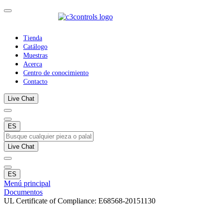
Tienda
Catálogo
Muestras
Acerca
Centro de conocimiento
Contacto
Live Chat
ES
Live Chat
ES
Menú principal
Documentos
UL Certificate of Compliance: E68568-20151130