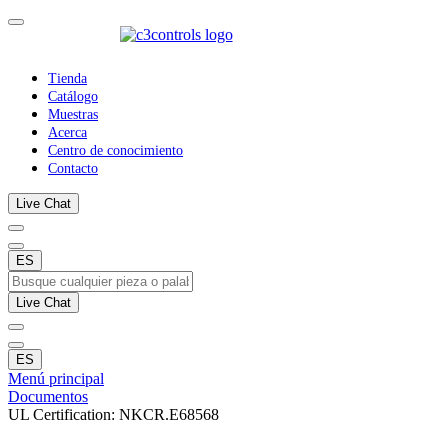
Tienda
Catálogo
Muestras
Acerca
Centro de conocimiento
Contacto
Live Chat
ES
Live Chat
ES
Menú principal
Documentos
UL Certification: NKCR.E68568