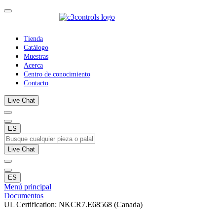
Tienda
Catálogo
Muestras
Acerca
Centro de conocimiento
Contacto
Live Chat
ES
Live Chat
ES
Menú principal
Documentos
UL Certification: NKCR7.E68568 (Canada)