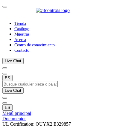
Tienda
Catálogo
Muestras
Acerca
Centro de conocimiento
Contacto
Live Chat
ES
Live Chat
ES
Menú principal
Documentos
UL Certification: QUYX2.E329857