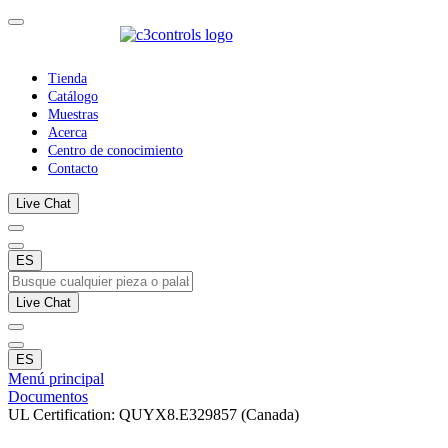
Tienda
Catálogo
Muestras
Acerca
Centro de conocimiento
Contacto
Live Chat
ES
Live Chat
ES
Menú principal
Documentos
UL Certification: QUYX8.E329857 (Canada)