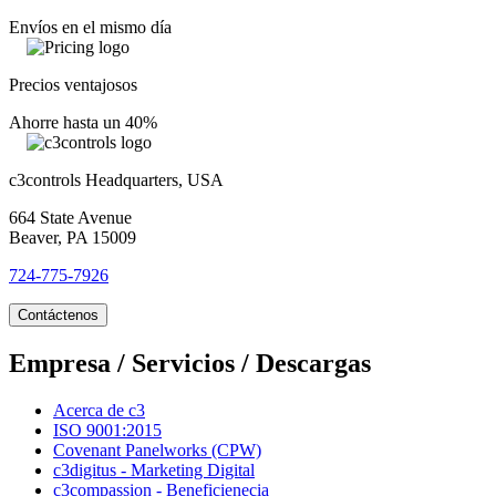
Envíos en el mismo día
Precios ventajosos
Ahorre hasta un 40%
c3controls Headquarters, USA
664 State Avenue
Beaver, PA 15009
724-775-7926
Contáctenos
Empresa / Servicios / Descargas
Acerca de c3
ISO 9001:2015
Covenant Panelworks (CPW)
c3digitus - Marketing Digital
c3compassion - Beneficienecia