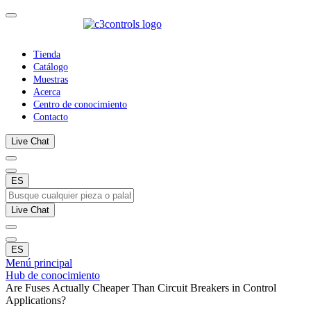
Tienda
Catálogo
Muestras
Acerca
Centro de conocimiento
Contacto
Live Chat
ES
Live Chat
ES
Menú principal
Hub de conocimiento
Are Fuses Actually Cheaper Than Circuit Breakers in Control
Applications?