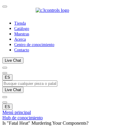
Tienda
Catálogo
Muestras
Acerca
Centro de conocimiento
Contacto
Live Chat
ES
Live Chat
ES
Menú principal
Hub de conocimiento
Is "Fatal Heat" Murdering Your Components?