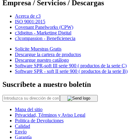
Empresa / Servicios / Descargas
Acerca de c3
ISO 9001:2015
Covenant Panelworks (CPW)
c3digitus - Marketing Digital
c3compassion - Beneficienecia
Solicite Muestras Gratis
Descargue la cartera de productos
Descargue nuestro catálogo
Software SPR-soft III serie 900 ( productos de la serie C)
Software SPR - soft II serie 900 ( productos de la serie B)
Suscríbete a nuestro boletín
Mapa del sitio
Privacidad, Términos y Aviso Legal
Politica de Devoluciones
Calidad
Envío
Garantía