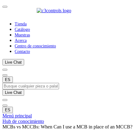
Tienda
Catálogo
Muestras
Acerca
Centro de conocimiento
Contacto
Live Chat
ES
Live Chat
ES
Menú principal
Hub de conocimiento
MCBs vs MCCBs: When Can I use a MCB in place of an MCCB?