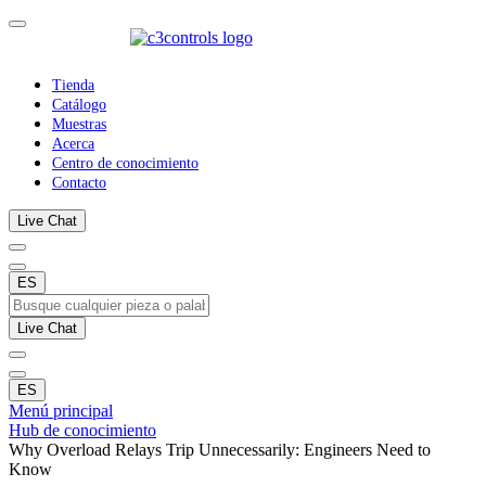
Tienda
Catálogo
Muestras
Acerca
Centro de conocimiento
Contacto
Live Chat
ES
Live Chat
ES
Menú principal
Hub de conocimiento
Why Overload Relays Trip Unnecessarily: Engineers Need to
Know