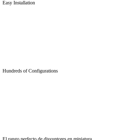
Easy Installation
Hundreds of Configurations
El rango perfecto de disyuntores en miniatura