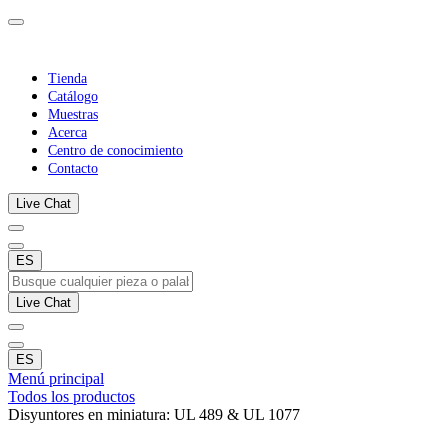
Tienda
Catálogo
Muestras
Acerca
Centro de conocimiento
Contacto
Live Chat
ES
Live Chat
ES
Menú principal
Todos los productos
Disyuntores en miniatura: UL 489 & UL 1077