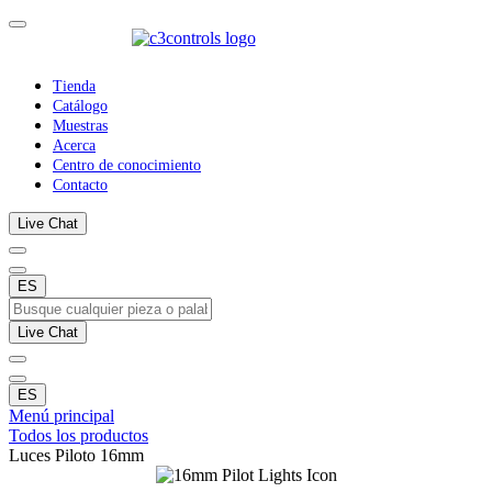
Tienda
Catálogo
Muestras
Acerca
Centro de conocimiento
Contacto
Live Chat
ES
Live Chat
ES
Menú principal
Todos los productos
Luces Piloto 16mm