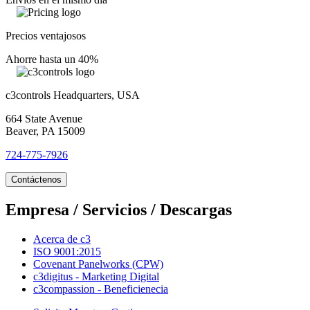
Precios ventajosos
Ahorre hasta un 40%
c3controls Headquarters, USA
664 State Avenue
Beaver, PA 15009
724-775-7926
Contáctenos
Empresa / Servicios / Descargas
Acerca de c3
ISO 9001:2015
Covenant Panelworks (CPW)
c3digitus - Marketing Digital
c3compassion - Beneficienecia