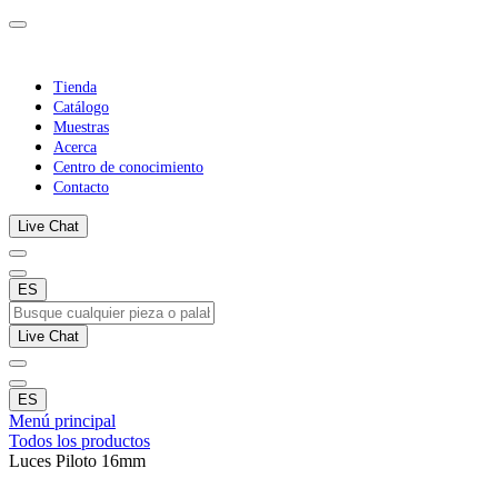
Tienda
Catálogo
Muestras
Acerca
Centro de conocimiento
Contacto
Live Chat
ES
Live Chat
ES
Menú principal
Todos los productos
Luces Piloto 16mm