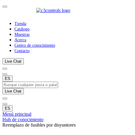
Tienda
Catálogo
Muestras
Acerca
Centro de conocimiento
Contacto
Live Chat
ES
Live Chat
ES
Menú principal
Hub de conocimiento
Reemplazo de fusibles por disyuntores