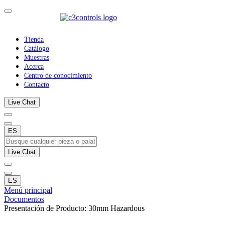
Tienda
Catálogo
Muestras
Acerca
Centro de conocimiento
Contacto
Live Chat
ES
Live Chat
ES
Menú principal
Documentos
Presentación de Producto: 30mm Hazardous