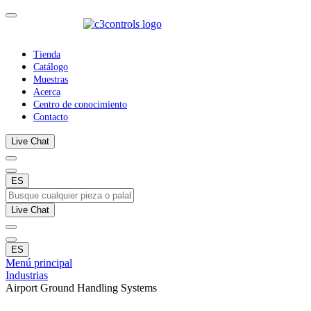
Tienda
Catálogo
Muestras
Acerca
Centro de conocimiento
Contacto
Live Chat
ES
Live Chat
ES
Menú principal
Industrias
Airport Ground Handling Systems